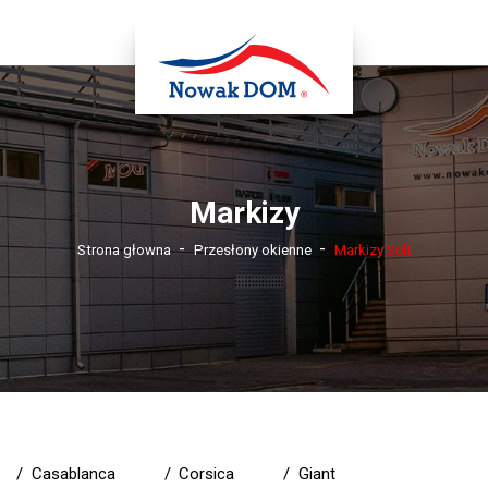
Markizy
-
-
Strona głowna
Przesłony okienne
Markizy Selt
/
Casablanca
/
Corsica
/
Giant